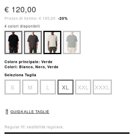
€ 120,00
Prezzo di listino: € 150,00
-20%
4 colori disponibili
Colore principale: Verde
Colori: Bianco, Nero, Verde
Seleziona Taglia
S
M
L
XL
XXL
XXXL
GUIDA ALLE TAGLIE
Regular fit: vestibilità regolare.