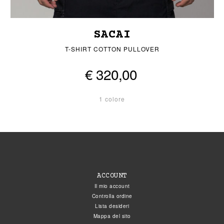
SACAI
T-SHIRT COTTON PULLOVER
€ 320,00
1 colore
ACCOUNT
Il mio account
Controlla ordine
Lista desideri
Mappa del sito