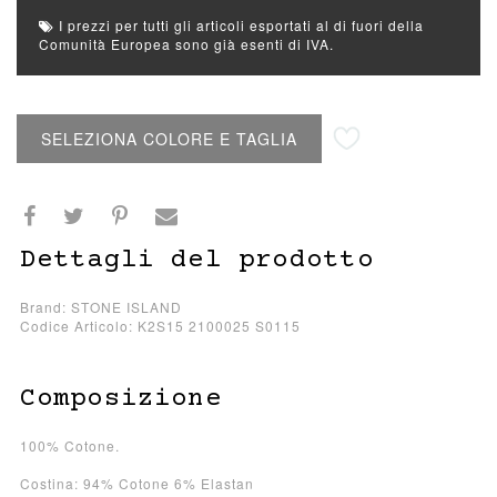
I prezzi per tutti gli articoli esportati al di fuori della
Comunità Europea sono già esenti di IVA.
Aggiungi alla lista desideri
SELEZIONA COLORE E TAGLIA
Dettagli del prodotto
Brand: STONE ISLAND
Codice Articolo: K2S15 2100025 S0115
Composizione
100% Cotone.
Costina: 94% Cotone 6% Elastan