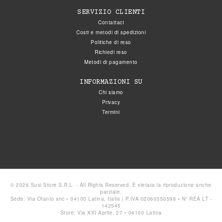
SERVIZIO CLIENTI
Contattaci
Costi e metodi di spedizioni
Politiche di reso
Richiedi reso
Metodi di pagamento
INFORMAZIONI SU
Chi siamo
Privacy
Termini
© 2026 Susi Store S.R.L. - All Rights Reserved. È vietata la riproduzione anche
parziale.
Sede: Via Ofanto snc • 04100 Latina, Italia | P.IVA 02060350598 • N° REA LT -
142545
Store: Via XXI Aprile, 27 • 04100 Latina