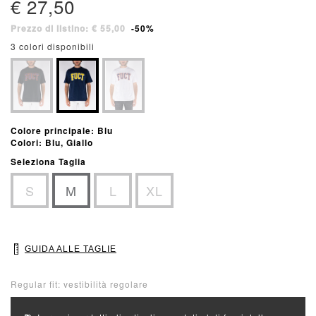
€ 27,50
Prezzo di listino: € 55,00
-50%
3 colori disponibili
Colore principale: Blu
Colori: Blu, Giallo
Seleziona Taglia
S
M
L
XL
GUIDA ALLE TAGLIE
Regular fit: vestibilità regolare