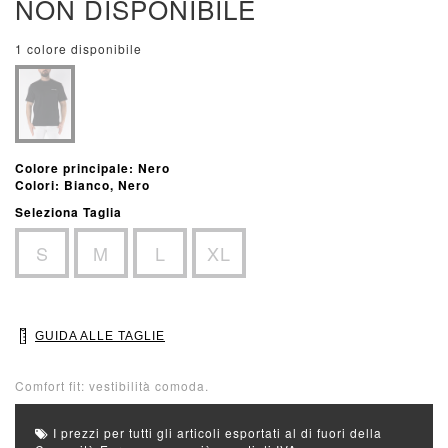
NON DISPONIBILE
1 colore disponibile
Colore principale: Nero
Colori: Bianco, Nero
Seleziona Taglia
S
M
L
XL
GUIDA ALLE TAGLIE
Comfort fit: vestibilità comoda.
I prezzi per tutti gli articoli esportati al di fuori della