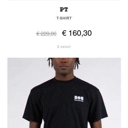
PT
T-SHIRT
€ 160,30
€ 229,00
2 colori