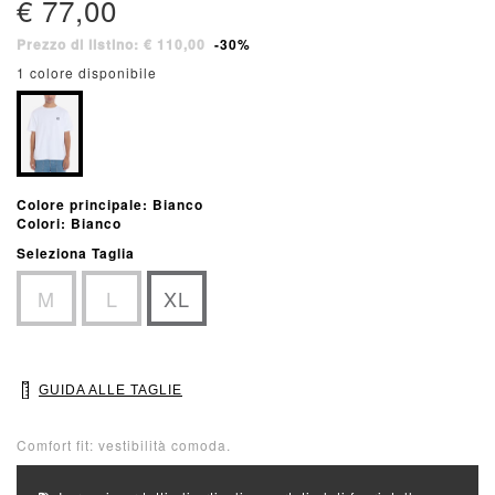
€ 77,00
Prezzo di listino: € 110,00
-30%
1 colore disponibile
Colore principale: Bianco
Colori: Bianco
Seleziona Taglia
M
L
XL
GUIDA ALLE TAGLIE
Comfort fit: vestibilità comoda.