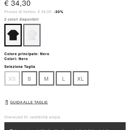
€ 34,30
Prezzo di listino: € 49,00
-30%
2 colori disponibili
Colore principale: Nero
Colori: Nero
Seleziona Taglia
XS
S
M
L
XL
GUIDA ALLE TAGLIE
Oversized fit: vestibilità ampia.