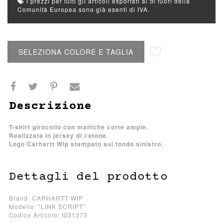
I prezzi per tutti gli articoli esportati al di fuori della
Comunità Europea sono già esenti di IVA.
Aggiungi alla lista desideri
SELEZIONA COLORE E TAGLIA
Descrizione
T-shirt girocollo con maniche corte ampie.
Realizzata in jersey di cotone.
Logo Carhartt Wip stampato sul fondo sinistro.
Dettagli del prodotto
Brand: CARHARTT WIP
Modello: "LINK SCRIPT"
Codice Articolo: I031373