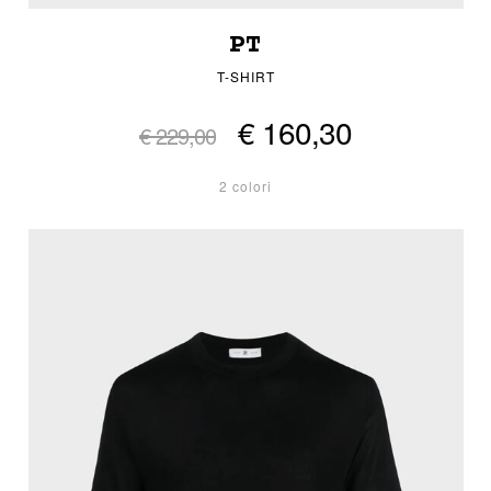
PT
T-SHIRT
€ 160,30
€ 229,00
2 colori