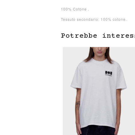
100% Cotone .
Tessuto secondario: 100% cotone.
Potrebbe interes