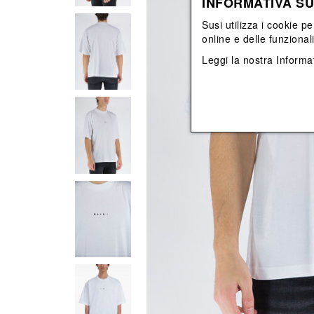
INFORMATIVA SU
Vedi tutti
Vedi tutti
orecchini
bracciali
Susi utilizza i cookie pe
collane
online e delle funzional
orecchini
Leggi la nostra
Informat