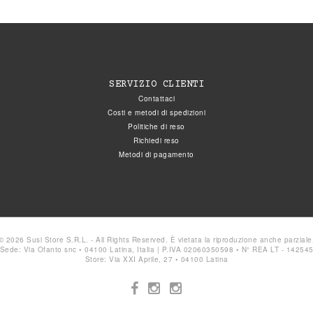
SERVIZIO CLIENTI
Contattaci
Costi e metodi di spedizioni
Politiche di reso
Richiedi reso
Metodi di pagamento
© 2026 Susi Store S.R.L. - All Rights Reserved. È vietata la riproduzione anche parziale
Sede: Via Ofanto snc • 04100 Latina, Italia | P.IVA 02060350598 • N° REA LT - 14254
Store: Via XXI Aprile, 27 • 04100 Latina