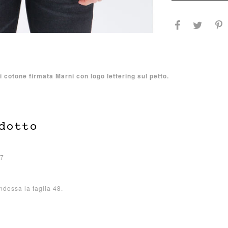
i cotone firmata Marni con logo lettering sul petto.
dotto
87
indossa la taglia 48.