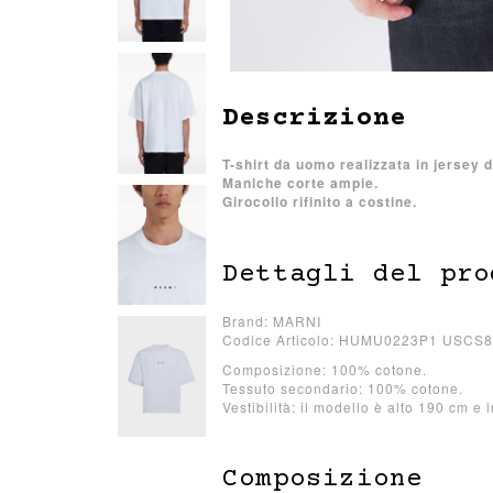
Descrizione
T-shirt da uomo realizzata in jersey d
Maniche corte ampie.
Girocollo rifinito a costine.
Dettagli del pro
Brand: MARNI
Codice Articolo: HUMU0223P1 USCS
Composizione: 100% cotone.
Tessuto secondario: 100% cotone.
Vestibilità: il modello è alto 190 cm e 
Composizione