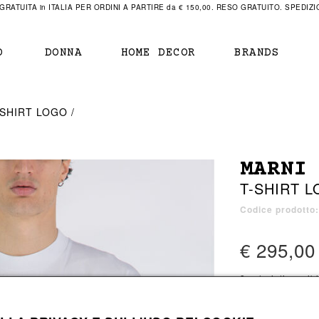
RATUITA in ITALIA PER ORDINI A PARTIRE da € 150,00. RESO GRATUITO. SPEDIZIO
O
DONNA
HOME DECOR
BRANDS
IAMENTO
IAMENTO
SCARPE
SCARPE
-SHIRT LOGO
r
sneaker
sneaker
New Balance
ihara Yasuhiro
mocassini
scarpe con tacco
Off White
MARNI
obs
stivali
stivali
Our Legacy
T-SHIRT 
sandali
scarpe basse
Represent Clothing
Grenoble
mocassini
Sacai
Codice prodott
sandali
€ 295,00
a bagno
a bagno
3 colori disponibi