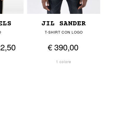
ELS
JIL SANDER
O
T-SHIRT CON LOGO
82,50
€ 390,00
1 colore