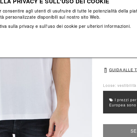
LLA PRIVACY E SULL'USO DEI COOKIE
Vedi tutti
Vedi tutti
r consentire agli utenti di usufruire di tutte le potenzialità della p
ità personalizzate disponibili sul nostro sito Web.
Colore principal
Colori: Bianco
iva sulla privacy e sull'uso dei cookie
per ulteriori informazioni.
Seleziona Taglia
46
48
GUIDA ALLE 
Loose: vestibilit
I prezzi per
Europea sono g
SE