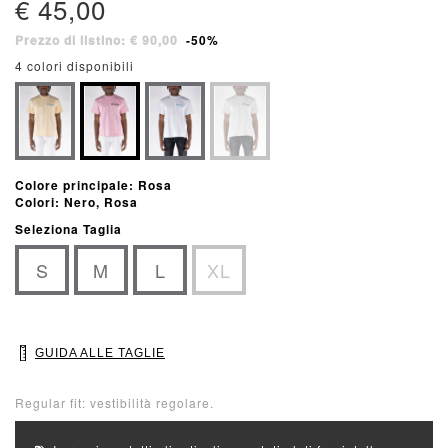
€ 45,00
Prezzo di listino: € 90,00
-50%
4 colori disponibili
Colore principale: Rosa
Colori: Nero, Rosa
Seleziona Taglia
S
M
L
XL
GUIDA ALLE TAGLIE
Regular fit: vestibilità regolare.