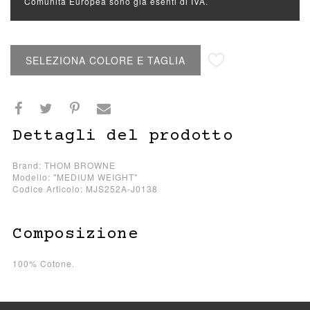
Comunità Europea sono già esenti di IVA.
Aggiungi alla lista desideri
SELEZIONA COLORE E TAGLIA
Dettagli del prodotto
Brand: THOM BROWNE
Modello: "MEDIUM WEIGHT"
Codice Articolo: MJS252A-J0138
Composizione
100% Cotone.