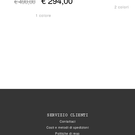
€ 294,00
€ 490,00
2 colori
1 colore
SERVIZIO CLIENTI
Contattaci
Costi e metodi di spedizioni
Politiche di reso