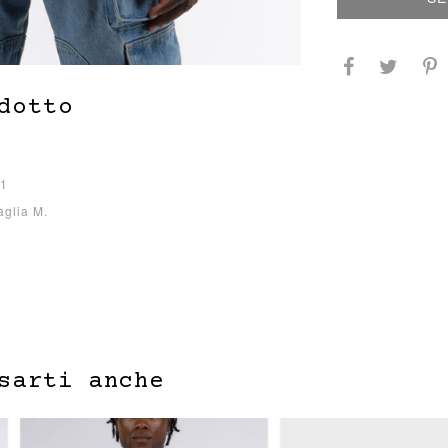
dotto
01
aglia M.
sarti anche