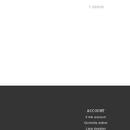
1 colore
ACCOUNT
Il mio account
Controlla ordine
Lista desideri