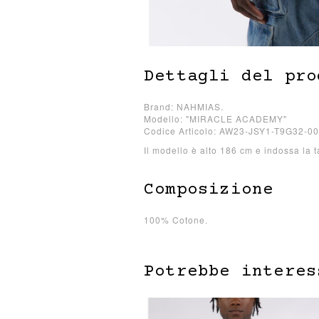
Dettagli del pro
Brand: NAHMIAS.
Modello: "MIRACLE ACADEMY"
Codice Articolo: AW23-JSY1-T9G32-0
Il modello è alto 186 cm e indossa la t
Composizione
100% Cotone.
Potrebbe interes