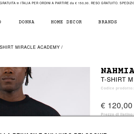
RATUITA in ITALIA PER ORDINI A PARTIRE da € 150,00. RESO GRATUITO. SPEDIZIO
O
DONNA
HOME DECOR
BRANDS
IAMENTO
IAMENTO
SCARPE
SCARPE
-SHIRT MIRACLE ACADEMY
r
sneaker
sneaker
New Balance
ihara Yasuhiro
mocassini
scarpe con tacco
Off White
NAHMI
obs
stivali
stivali
Our Legacy
T-SHIRT 
sandali
scarpe basse
Represent Clothing
Grenoble
mocassini
Sacai
Codice prodotto
sandali
€ 120,00
Prezzo di listino
a bagno
a bagno
1 colore disponib