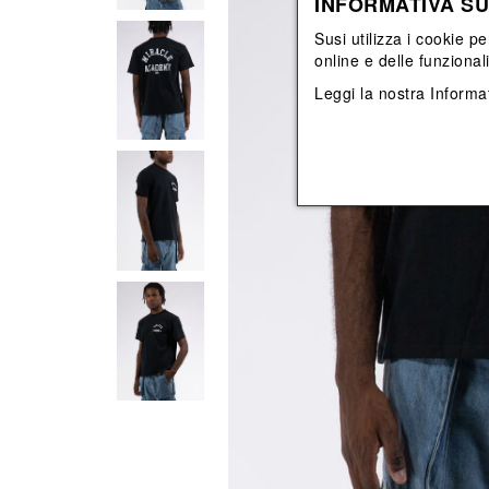
INFORMATIVA SU
Vedi tutti
Vedi tutti
orecchini
bracciali
Susi utilizza i cookie pe
collane
online e delle funzional
orecchini
Leggi la nostra
Informat