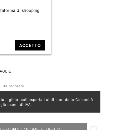
Vedi tutti
Vedi tutti
iattaforma di shopping
e: Nero
ACCETTO
L
XL
TAGLIE
ilità regolare.
 tutti gli articoli esportati al di fuori della Comunità
ià esenti di IVA.
Aggiungi alla lista desideri
LEZIONA COLORE E TAGLIA