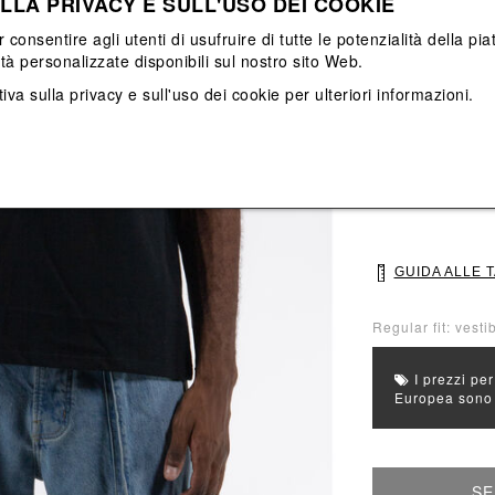
LLA PRIVACY E SULL'USO DEI COOKIE
Vedi tutti
Vedi tutti
r consentire agli utenti di usufruire di tutte le potenzialità della p
ità personalizzate disponibili sul nostro sito Web.
Colore principal
iva sulla privacy e sull'uso dei cookie
per ulteriori informazioni.
Colori: Nero
Seleziona Taglia
S
M
GUIDA ALLE 
Regular fit: vestib
I prezzi per
Europea sono g
SE