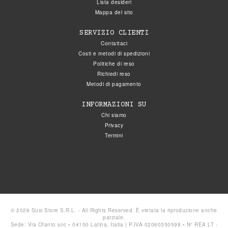
Lista desideri
Mappa del sito
SERVIZIO CLIENTI
Contattaci
Costi e metodi di spedizioni
Politiche di reso
Richiedi reso
Metodi di pagamento
INFORMAZIONI SU
Chi siamo
Privacy
Termini
© 2026 Susi Store S.R.L. - All Rights Reserved. È vietata la riproduzione anche
parziale.
Sede: Via Ofanto snc • 04100 Latina, Italia | P.IVA 02060350598 • N° REA LT -