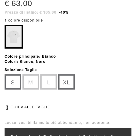
€ 63,00
Prezzo di listino: € 105,00
-40%
1 colore disponibile
Colore principale: Bianco
Colori: Bianco, Nero
Seleziona Taglia
S
M
L
XL
GUIDA ALLE TAGLIE
Loose: vestibilità molto più abbondante, non aderente.