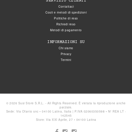
SERVIZIO CLIENTI
Contattaci
Costi e metodi di spedizioni
Politiche di reso
Richiedi reso
Metodi di pagamento
INFORMAZIONI SU
Chi siamo
Privacy
Termini
© 2026 Susi Store S.R.L. - All Rights Reserved. È vietata la riproduzione anche
parziale.
Sede: Via Ofanto snc • 04100 Latina, Italia | P.IVA 02060350598 • N° REA LT -
142545
Store: Via XXI Aprile, 27 • 04100 Latina