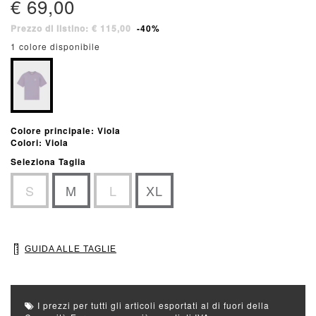
€ 69,00
Prezzo di listino: € 115,00
-40%
1 colore disponibile
Colore principale: Viola
Colori: Viola
Seleziona Taglia
S
M
L
XL
GUIDA ALLE TAGLIE
I prezzi per tutti gli articoli esportati al di fuori della