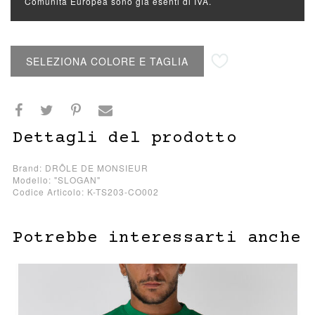
Comunità Europea sono già esenti di IVA.
Aggiungi alla lista desideri
SELEZIONA COLORE E TAGLIA
Dettagli del prodotto
Brand: DRÔLE DE MONSIEUR
Modello: "SLOGAN"
Codice Articolo: K-TS203-CO002
Potrebbe interessarti anche