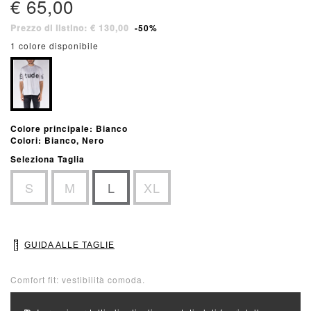
€ 65,00
Prezzo di listino: € 130,00
-50%
1 colore disponibile
Colore principale: Bianco
Colori: Bianco, Nero
Seleziona Taglia
S
M
L
XL
GUIDA ALLE TAGLIE
Comfort fit: vestibilità comoda.