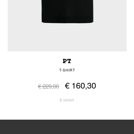
PT
T-SHIRT
€ 160,30
€ 229,00
2 colori