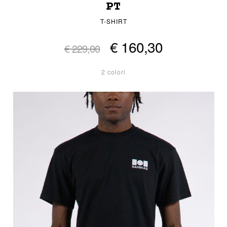
PT
T-SHIRT
€ 160,30
€ 229,00
2 colori