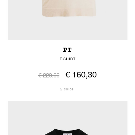
PT
T-SHIRT
€ 160,30
€ 229,00
2 colori