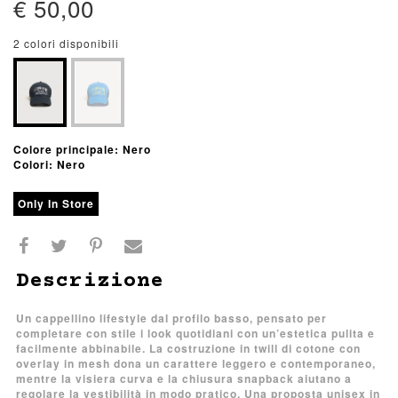
€ 50,00
2 colori disponibili
Colore principale: Nero
Colori: Nero
Only In Store
Descrizione
Un cappellino lifestyle dal profilo basso, pensato per
completare con stile i look quotidiani con un’estetica pulita e
facilmente abbinabile. La costruzione in twill di cotone con
overlay in mesh dona un carattere leggero e contemporaneo,
mentre la visiera curva e la chiusura snapback aiutano a
regolare la vestibilità in modo pratico. Una proposta unisex in