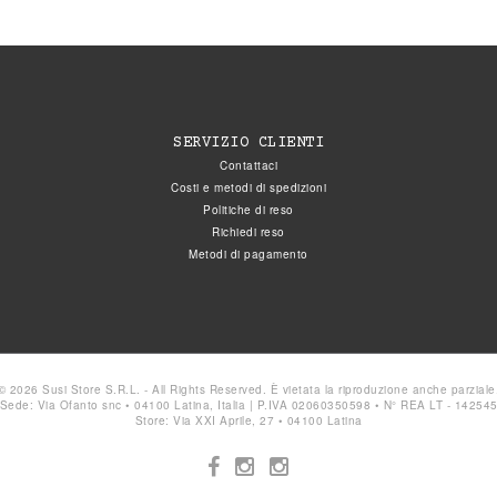
SERVIZIO CLIENTI
Contattaci
Costi e metodi di spedizioni
Politiche di reso
Richiedi reso
Metodi di pagamento
© 2026 Susi Store S.R.L. - All Rights Reserved. È vietata la riproduzione anche parziale
Sede: Via Ofanto snc • 04100 Latina, Italia | P.IVA 02060350598 • N° REA LT - 14254
Store: Via XXI Aprile, 27 • 04100 Latina