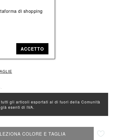
Vedi tutti
Vedi tutti
iattaforma di shopping
e: Nero
ACCETTO
TAGLIE
.
 tutti gli articoli esportati al di fuori della Comunità
ià esenti di IVA.
Aggiungi alla lista desideri
LEZIONA COLORE E TAGLIA