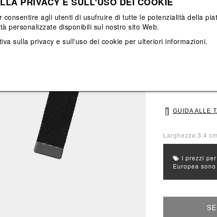
LLA PRIVACY E SULL'USO DEI COOKIE
Vedi tutti
Vedi tutti
r consentire agli utenti di usufruire di tutte le potenzialità della p
ità personalizzate disponibili sul nostro sito Web.
Colore principal
Colori: Nero
iva sulla privacy e sull'uso dei cookie
per ulteriori informazioni.
Seleziona Taglia
UNI
GUIDA ALLE 
Larghezza:3,4 cm
I prezzi per
Europea sono g
SE