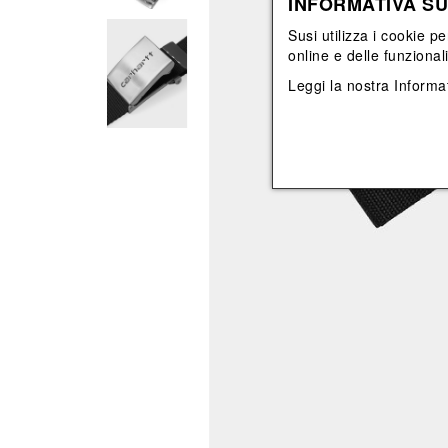
INFORMATIVA SU
Vedi tutti
Vedi tutti
orecchini
bracciali
Susi utilizza i cookie pe
collane
online e delle funzional
orecchini
Leggi la nostra
Informat