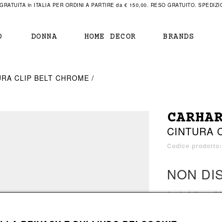
RATUITA in ITALIA PER ORDINI A PARTIRE da € 150,00. RESO GRATUITO. SPEDIZIO
O
DONNA
HOME DECOR
BRANDS
IAMENTO
IAMENTO
SCARPE
SCARPE
URA CLIP BELT CHROME
r
sneaker
sneaker
New Balance
ihara Yasuhiro
mocassini
scarpe con tacco
Off White
CARHA
obs
stivali
stivali
Our Legacy
CINTURA 
sandali
scarpe basse
Represent Clothing
Grenoble
mocassini
Sacai
Codice prodotto:
sandali
NON DI
a bagno
a bagno
4 colori disponibi