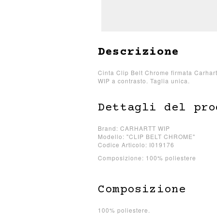
Descrizione
Cinta Clip Belt Chrome firmata Carhartt
WIP a contrasto. Taglia unica.
Dettagli del pro
Brand: CARHARTT WIP
Modello: "CLIP BELT CHROME"
Codice Articolo: I019176
Composizione: 100% poliestere
Composizione
100% poliestere.