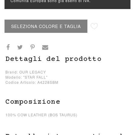
Comunità Europea sono già esenti di IVA.
Aggiungi alla lista desideri
SELEZIONA COLORE E TAGLIA
Dettagli del prodotto
Brand: OUR LEGACY
Modello: "STAR FALL"
Codice Articolo: A4228SBM
Composizione
100% COW LEATHER (BOS TAURUS)