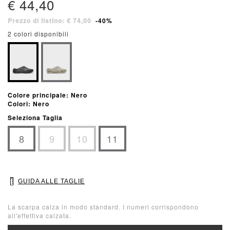
€ 44,40
Prezzo di listino: € 74,00
-40%
2 colori disponibili
Colore principale: Nero
Colori: Nero
Seleziona Taglia
8
9
10
11
GUIDA ALLE TAGLIE
La scarpa calza in modo standard. I numeri corrispondono
all'effettiva calzata.