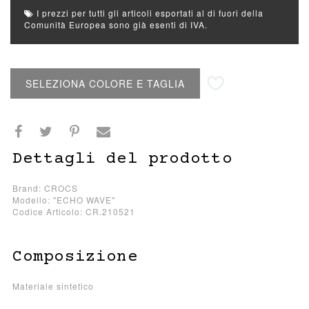
I prezzi per tutti gli articoli esportati al di fuori della
Comunità Europea sono già esenti di IVA.
Aggiungi alla lista desideri
SELEZIONA COLORE E TAGLIA
Dettagli del prodotto
Brand: CROCS
Modello: "ECHO WAVE"
Codice Articolo: CR.210521
Composizione
Materiale sintetico