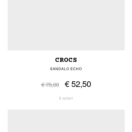
CROCS
SANDALO ECHO
€ 52,50
€ 75,00
3 colori