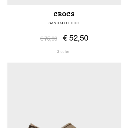
CROCS
SANDALO ECHO
€ 52,50
€ 75,00
3 colori