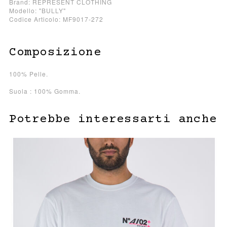
Brand: REPRESENT CLOTHING
Modello: "BULLY"
Codice Articolo: MF9017-272
Composizione
100% Pelle.
Suola : 100% Gomma.
Potrebbe interessarti anche