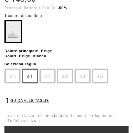
Prezzo di listino: € 290,00
-50%
1 colore disponibile
Colore principale: Beige
Colori: Beige, Bianco
Seleziona Taglia
40
41
42
43
44
45
GUIDA ALLE TAGLIE
La scarpa calza in modo standard. I numeri corrispondono
all'effettiva calzata.