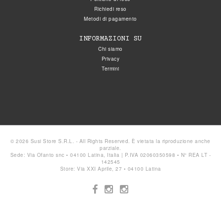
Richiedi reso
Metodi di pagamento
INFORMAZIONI SU
Chi siamo
Privacy
Termini
© 2026 Susi Store S.R.L. - All Rights Reserved. È vietata la riproduzione anche
parziale.
Sede: Via Ofanto snc • 04100 Latina, Italia | P.IVA 02060350598 • N° REA LT -
142545
Store: Via XXI Aprile, 27 • 04100 Latina