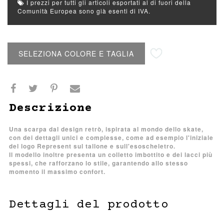
I prezzi per tutti gli articoli esportati al di fuori della
Comunità Europea sono già esenti di IVA.
Aggiungi alla lista desideri
SELEZIONA COLORE E TAGLIA
Descrizione
Una scarpa dal design retrò, ispirata al mondo dello skate,
con dei dettagli unici e complesse, come ad esempio l'iniziale
del logo Represent sul tallone e sull'esoscheletro.
Il modello inoltre presenta un colletto imbottito e dei lacci più
spessi, che rafforzano lo stile, garantendo allo stesso
momento il massimo confort.
Dettagli del prodotto