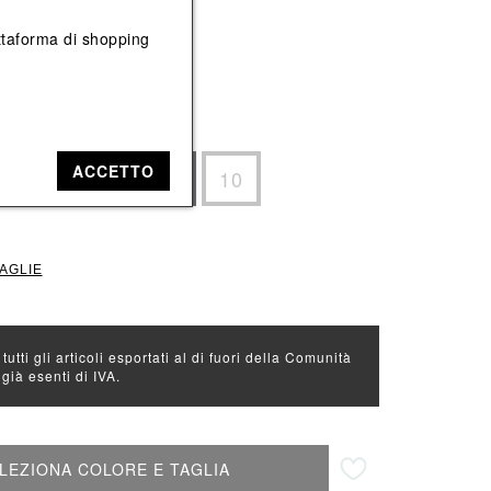
Vedi tutti
Vedi tutti
iattaforma di shopping
e: Verde
ACCETTO
8.5
9
9.5
10
TAGLIE
 tutti gli articoli esportati al di fuori della Comunità
ià esenti di IVA.
Aggiungi alla lista desideri
LEZIONA COLORE E TAGLIA