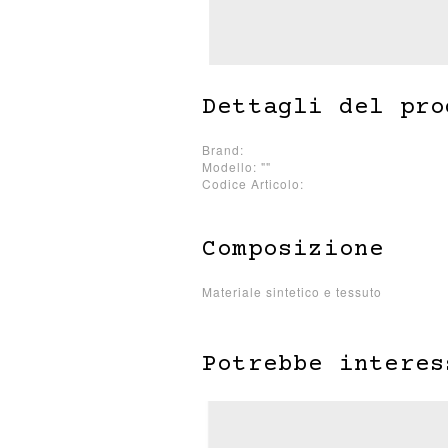
Dettagli del pro
Brand:
Modello: ""
Codice Articolo:
Composizione
Materiale sintetico e tessuto
Potrebbe interes