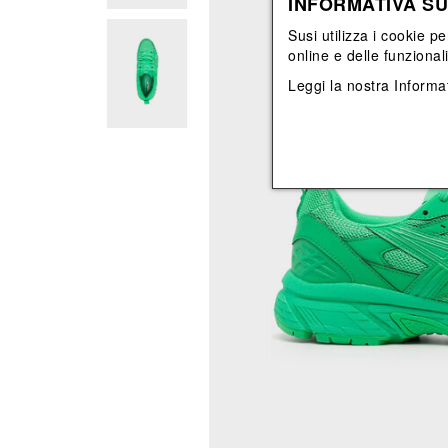
INFORMATIVA SU
Vedi tutti
Vedi tutti
orecchini
bracciali
Susi utilizza i cookie pe
collane
online e delle funzional
orecchini
Leggi la nostra
Informat