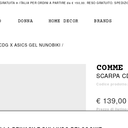
RATUITA in ITALIA PER ORDINI A PARTIRE da € 150,00. RESO GRATUITO. SPEDIZIO
O
DONNA
HOME DECOR
BRANDS
IAMENTO
IAMENTO
SCARPE
SCARPE
CDG X ASICS GEL NUNOBIKI
r
sneaker
sneaker
New Balance
ihara Yasuhiro
mocassini
scarpe con tacco
Off White
COMME
obs
stivali
stivali
Our Legacy
SCARPA C
sandali
scarpe basse
Represent Clothing
Grenoble
mocassini
Sacai
Codice prodotto
sandali
€ 139,00
Prezzo di listino
a bagno
a bagno
3 colori disponibi