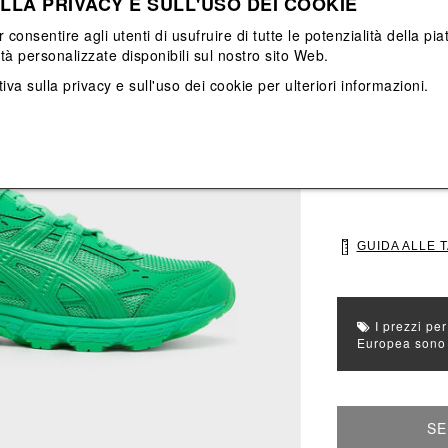
LLA PRIVACY E SULL'USO DEI COOKIE
Vedi tutti
Vedi tutti
r consentire agli utenti di usufruire di tutte le potenzialità della p
ità personalizzate disponibili sul nostro sito Web.
Colore principal
iva sulla privacy e sull'uso dei cookie
per ulteriori informazioni.
Colori: Verde
Seleziona Taglia
7.5
8
GUIDA ALLE 
I prezzi per
Europea sono g
SE