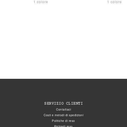
1 colore
1 colore
SERVIZIO CLIENTI
Contattaci
Costi e metodi di spedizioni
Politiche di reso
Richiedi reso