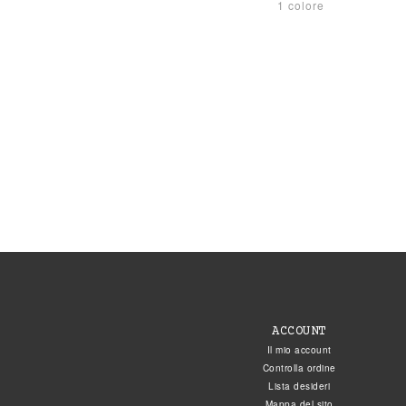
1 colore
ACCOUNT
Il mio account
Controlla ordine
Lista desideri
Mappa del sito