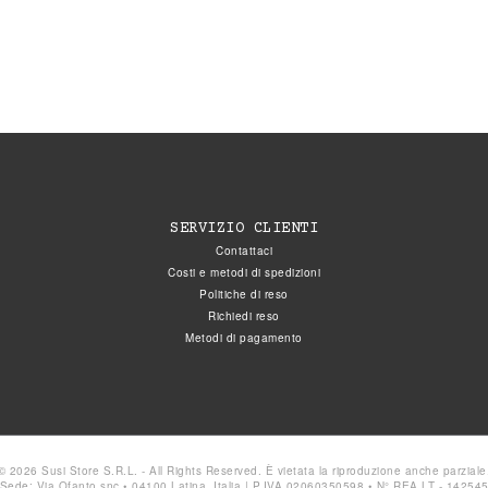
SERVIZIO CLIENTI
Contattaci
Costi e metodi di spedizioni
Politiche di reso
Richiedi reso
Metodi di pagamento
© 2026 Susi Store S.R.L. - All Rights Reserved. È vietata la riproduzione anche parziale
Sede: Via Ofanto snc • 04100 Latina, Italia | P.IVA 02060350598 • N° REA LT - 14254