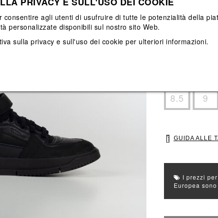
LLA PRIVACY E SULL'USO DEI COOKIE
Vedi tutti
Vedi tutti
r consentire agli utenti di usufruire di tutte le potenzialità della p
ità personalizzate disponibili sul nostro sito Web.
Colore principal
Colori: Nero
iva sulla privacy e sull'uso dei cookie
per ulteriori informazioni.
Seleziona Taglia
4.5
5
8.5
9
GUIDA ALLE 
I prezzi per
Europea sono g