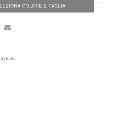
Aggiungi alla lista desideri
LEZIONA COLORE E TAGLIA
aviglia.