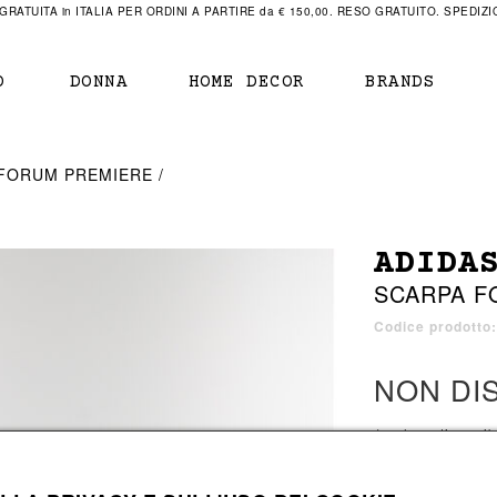
RATUITA in ITALIA PER ORDINI A PARTIRE da € 150,00. RESO GRATUITO. SPEDIZIO
O
DONNA
HOME DECOR
BRANDS
IAMENTO
IAMENTO
SCARPE
SCARPE
 FORUM PREMIERE
r
sneaker
sneaker
New Balance
ihara Yasuhiro
mocassini
scarpe con tacco
Off White
ADIDA
obs
stivali
stivali
Our Legacy
SCARPA F
sandali
scarpe basse
Represent Clothing
Grenoble
mocassini
Sacai
Codice prodotto
sandali
NON DI
a bagno
a bagno
1 colore disponib