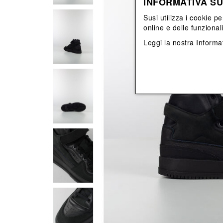
INFORMATIVA SU
Vedi tutti
Vedi tutti
orecchini
bracciali
Susi utilizza i cookie pe
collane
online e delle funzional
orecchini
Leggi la nostra
Informat