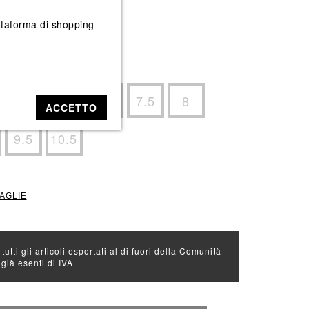
Vedi tutti
Vedi tutti
iattaforma di shopping
e: Nero
5.5
6
6.5
7.5
8
ACCETTO
9.5
10.5
TAGLIE
 tutti gli articoli esportati al di fuori della Comunità
ià esenti di IVA.