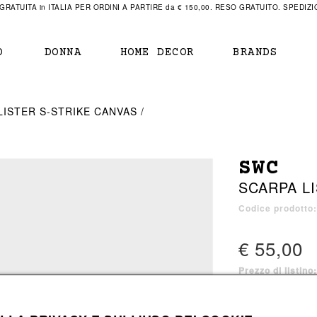
RATUITA in ITALIA PER ORDINI A PARTIRE da € 150,00. RESO GRATUITO. SPEDIZIO
O
DONNA
HOME DECOR
BRANDS
IAMENTO
IAMENTO
SCARPE
SCARPE
LISTER S-STRIKE CANVAS
r
sneaker
sneaker
New Balance
ihara Yasuhiro
mocassini
scarpe con tacco
Off White
SWC
obs
stivali
stivali
Our Legacy
SCARPA L
sandali
scarpe basse
Represent Clothing
Grenoble
mocassini
Sacai
Codice prodotto
sandali
€ 55,00
Prezzo di listino
a bagno
a bagno
1 colore disponib