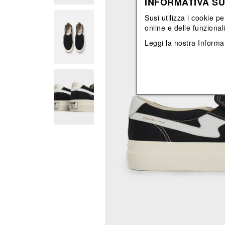
INFORMATIVA SU
Vedi tutti
Vedi tutti
orecchini
bracciali
Susi utilizza i cookie pe
collane
online e delle funzional
orecchini
Leggi la nostra
Informat