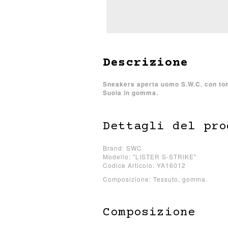
Descrizione
Sneakers aperta uomo S.W.C. con toma
Suola in gomma.
Dettagli del pro
Brand: SWC
Modello: "LISTER S-STRIKE"
Codice Articolo: YA16012
Composizione: Tessuto, gomma.
Composizione