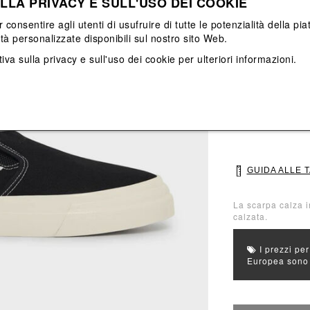
LLA PRIVACY E SULL'USO DEI COOKIE
Vedi tutti
Vedi tutti
r consentire agli utenti di usufruire di tutte le potenzialità della p
ità personalizzate disponibili sul nostro sito Web.
Colore principal
iva sulla privacy e sull'uso dei cookie
per ulteriori informazioni.
Colori: Nero
Seleziona Taglia
40
41
GUIDA ALLE 
La scarpa calza i
calzata.
I prezzi per
Europea sono g