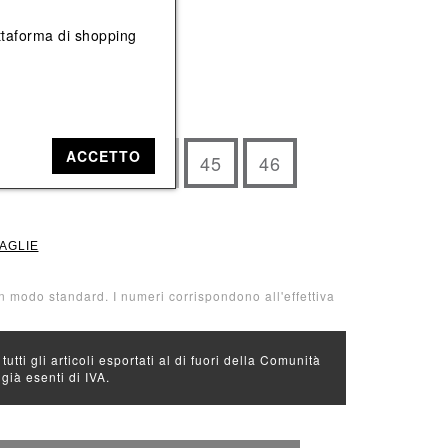
Vedi tutti
Vedi tutti
iattaforma di shopping
e: Nero
ACCETTO
42
43
44
45
46
TAGLIE
n modo standard. I numeri corrispondono all'effettiva
 tutti gli articoli esportati al di fuori della Comunità
ià esenti di IVA.