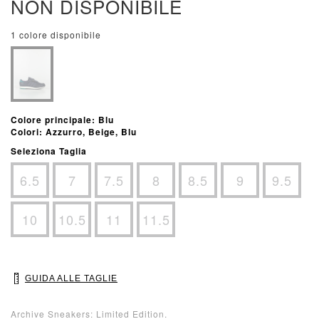
NON DISPONIBILE
1 colore disponibile
Colore principale: Blu
Colori: Azzurro, Beige, Blu
Seleziona Taglia
6.5
7
7.5
8
8.5
9
9.5
10
10.5
11
11.5
GUIDA ALLE TAGLIE
Archive Sneakers: Limited Edition.