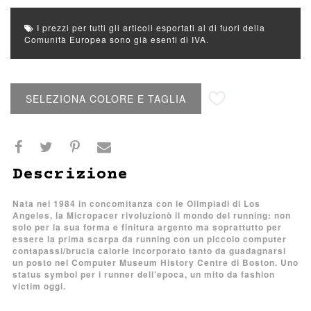
I prezzi per tutti gli articoli esportati al di fuori della
Comunità Europea sono già esenti di IVA.
Aggiungi alla lista desideri
SELEZIONA COLORE E TAGLIA
Descrizione
Nata nel 1984 in concomitanza con le Olimpiadi di Los
Angeles, la Micropacer rivoluzionò il mondo del running: non
solo per la sua forma e finitura argento ma soprattutto per
essere la prima scarpa da running con un piccolo computer
contapassi/brucia calorie incorporato tanto da guadagnarsi
un posto nel Computer Museum History Centre di Boston. Uno
status symbol per i runner dell’epoca, un mito da fashion
victim oggi.