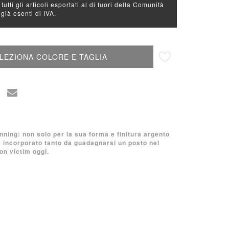
 tutti gli articoli esportati al di fuori della Comunità
ià esenti di IVA.
Aggiungi alla lista desideri
LEZIONA COLORE E TAGLIA
nning: non solo per la sua forma e finitura argento
 incorporato tanto da guadagnarsi un posto nel
on victim oggi.