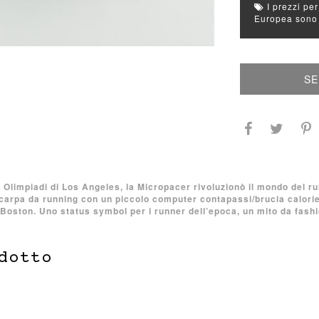
I prezzi per
Europea sono g
SE
Olimpiadi di Los Angeles, la Micropacer rivoluzionò il mondo del ru
carpa da running con un piccolo computer contapassi/brucia calorie
ston. Uno status symbol per i runner dell’epoca, un mito da fashi
dotto