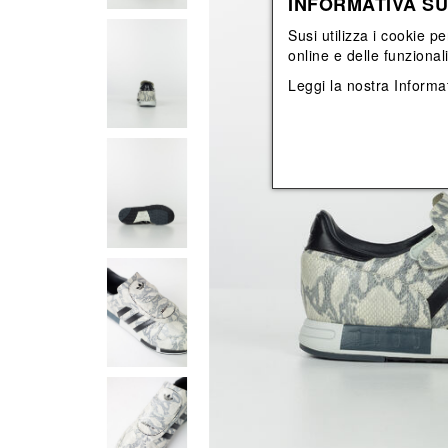
INFORMATIVA SU
Vedi tutti
Vedi tutti
orecchini
bracciali
Susi utilizza i cookie pe
collane
online e delle funzional
orecchini
Leggi la nostra
Informat