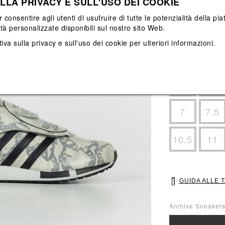
LLA PRIVACY E SULL'USO DEI COOKIE
Vedi tutti
Vedi tutti
r consentire agli utenti di usufruire di tutte le potenzialità della p
ità personalizzate disponibili sul nostro sito Web.
Colore principale
iva sulla privacy e sull'uso dei cookie
per ulteriori informazioni.
Colori: Bianco, G
Seleziona Taglia
3.5
4
7
7.5
10.5
11
GUIDA ALLE 
Archive Sneakers: