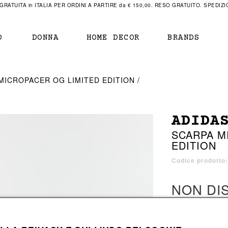
RATUITA in ITALIA PER ORDINI A PARTIRE da € 150,00. RESO GRATUITO. SPEDIZIO
O
DONNA
HOME DECOR
BRANDS
IAMENTO
IAMENTO
SCARPE
SCARPE
MICROPACER OG LIMITED EDITION
r
sneaker
sneaker
New Balance
ihara Yasuhiro
mocassini
scarpe con tacco
Off White
ADIDA
obs
stivali
stivali
Our Legacy
SCARPA M
sandali
scarpe basse
Represent Clothing
EDITION
Grenoble
mocassini
Sacai
sandali
Codice prodotto
NON DI
a bagno
a bagno
1 colore disponib