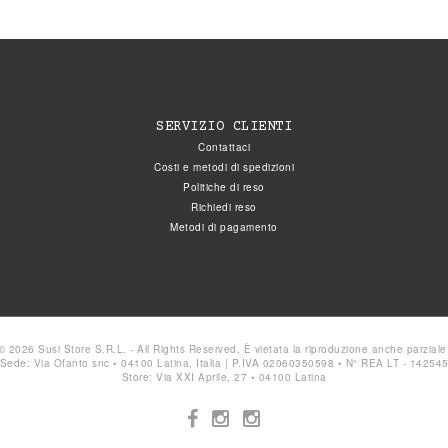
SERVIZIO CLIENTI
Contattaci
Costi e metodi di spedizioni
Politiche di reso
Richiedi reso
Metodi di pagamento
© 2026 Susi Store S.R.L. - All Rights Reserved. È vietata la riproduzione anche parziale
Sede: Via Ofanto snc • 04100 Latina, Italia | P.IVA 02060350598 • N° REA LT - 14254
Store: Via XXI Aprile, 27 • 04100 Latina