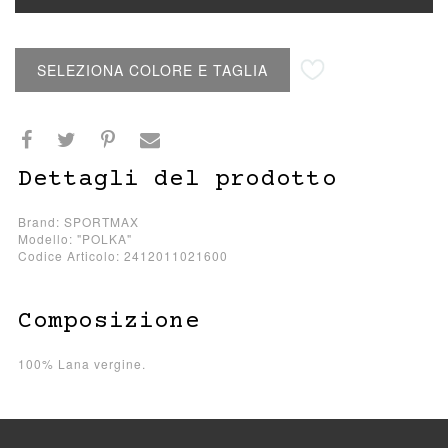
Aggiungi alla lista desideri
SELEZIONA COLORE E TAGLIA
Dettagli del prodotto
Brand: SPORTMAX
Modello: "POLKA"
Codice Articolo: 2412011021600
Composizione
100% Lana vergine.