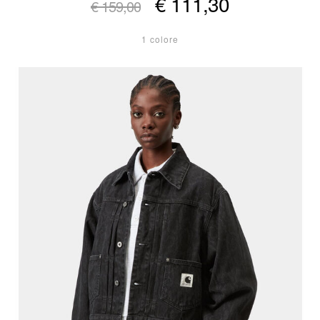
€ 111,30
€ 159,00
1 colore