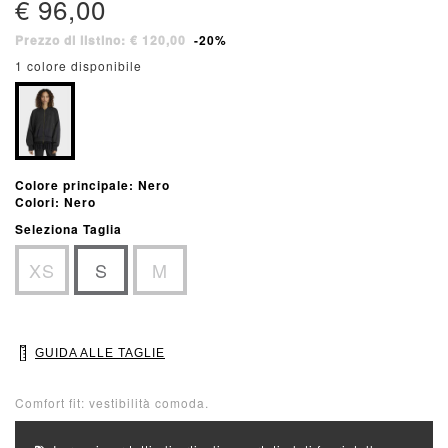
€ 96,00
Prezzo di listino: € 120,00
-20%
1 colore disponibile
Colore principale: Nero
Colori: Nero
Seleziona Taglia
XS
S
M
GUIDA ALLE TAGLIE
Comfort fit: vestibilità comoda.