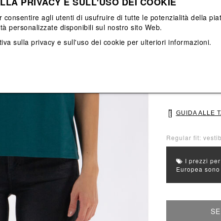
LLA PRIVACY E SULL'USO DEI COOKIE
Vedi tutti
Vedi tutti
r consentire agli utenti di usufruire di tutte le potenzialità della p
ità personalizzate disponibili sul nostro sito Web.
Colore principal
Colori: Verde
iva sulla privacy e sull'uso dei cookie
per ulteriori informazioni.
Seleziona Taglia
S
M
GUIDA ALLE 
Regular fit: vestib
I prezzi per
Europea sono g
SE