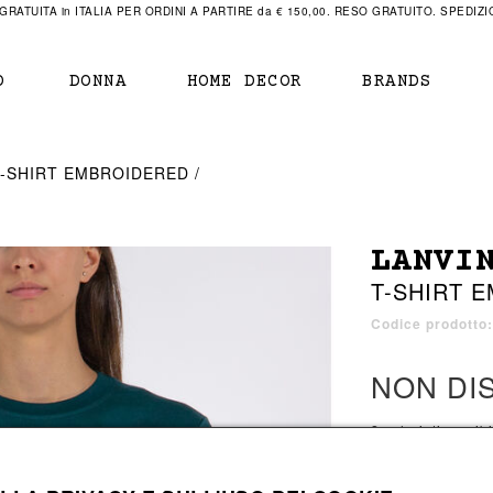
RATUITA in ITALIA PER ORDINI A PARTIRE da € 150,00. RESO GRATUITO. SPEDIZIO
O
DONNA
HOME DECOR
BRANDS
IAMENTO
IAMENTO
SCARPE
SCARPE
T-SHIRT EMBROIDERED
r
sneaker
sneaker
New Balance
ihara Yasuhiro
mocassini
scarpe con tacco
Off White
LANVI
obs
stivali
stivali
Our Legacy
T-SHIRT 
sandali
scarpe basse
Represent Clothing
Grenoble
mocassini
Sacai
Codice prodotto
sandali
NON DI
a bagno
a bagno
2 colori disponibi