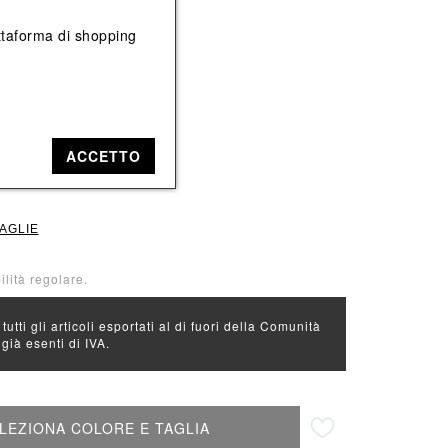
Vedi tutti
Vedi tutti
iattaforma di shopping
e: Verde
L
ACCETTO
TAGLIE
ilità regolare.
 tutti gli articoli esportati al di fuori della Comunità
ià esenti di IVA.
Aggiungi alla lista desideri
LEZIONA COLORE E TAGLIA