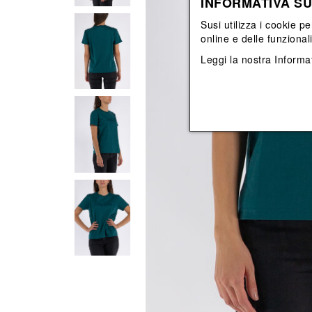
INFORMATIVA SU
Vedi tutti
Vedi tutti
orecchini
bracciali
Susi utilizza i cookie pe
collane
online e delle funzional
orecchini
Leggi la nostra
Informat