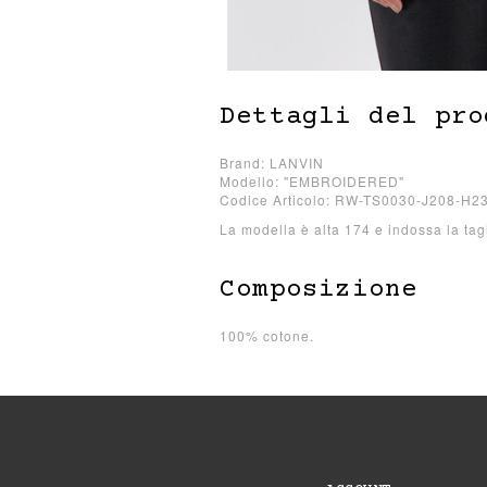
Dettagli del pro
Brand: LANVIN
Modello: "EMBROIDERED"
Codice Articolo: RW-TS0030-J208-H2
La modella è alta 174 e indossa la tag
Composizione
100% cotone.