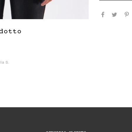
dotto
3
lia S.