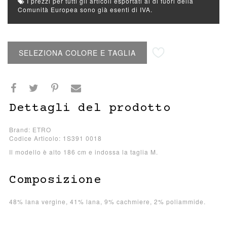
I prezzi per tutti gli articoli esportati al di fuori della
Comunità Europea sono già esenti di IVA.
Aggiungi alla lista desideri
SELEZIONA COLORE E TAGLIA
Dettagli del prodotto
Brand: ETRO
Codice Articolo: 1S391 0018
Il modello è alto 186 cm e indossa la taglia M.
Composizione
48% lana vergine, 41% lana, 9% cachmiere, 2% poliammide.