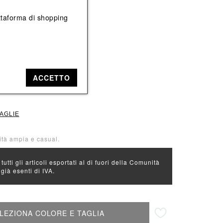
Vedi tutti
Vedi tutti
iattaforma di shopping
e: Blu
 Bianco
L
ACCETTO
TAGLIE
lità ampia e casual.
 tutti gli articoli esportati al di fuori della Comunità
ià esenti di IVA.
Aggiungi alla lista desideri
LEZIONA COLORE E TAGLIA