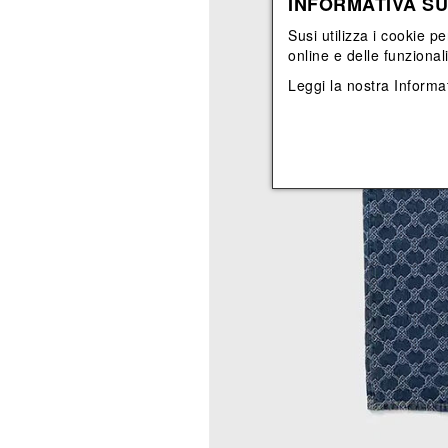
INFORMATIVA SU
Vedi tutti
Vedi tutti
orecchini
bracciali
Susi utilizza i cookie pe
collane
online e delle funzional
orecchini
Leggi la nostra
Informat