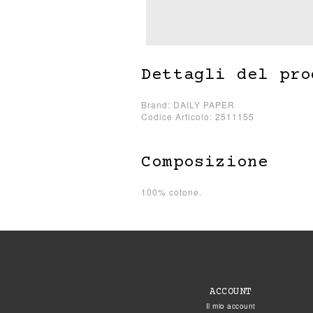
Dettagli del pro
Brand: DAILY PAPER
Codice Articolo: 2511155
Composizione
100% cotone.
ACCOUNT
Il mio account