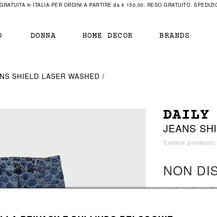
RATUITA in ITALIA PER ORDINI A PARTIRE da € 150,00. RESO GRATUITO. SPEDIZIO
O
DONNA
HOME DECOR
BRANDS
IAMENTO
IAMENTO
SCARPE
SCARPE
NS SHIELD LASER WASHED
r
sneaker
sneaker
New Balance
ihara Yasuhiro
mocassini
scarpe con tacco
Off White
DAILY
obs
stivali
stivali
Our Legacy
JEANS SH
sandali
scarpe basse
Represent Clothing
Grenoble
mocassini
Sacai
Codice prodotto
sandali
NON DI
a bagno
a bagno
1 colore disponib