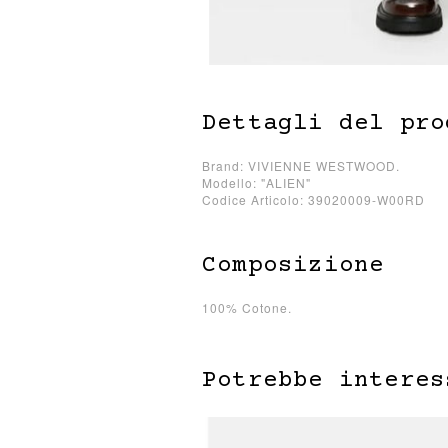
Dettagli del pro
Brand: VIVIENNE WESTWOOD.
Modello: "ALIEN"
Codice Articolo: 39020009-W00RD
Composizione
100% Cotone.
Potrebbe interes