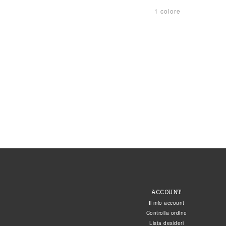
1 colore
ACCOUNT
Il mio account
Controlla ordine
Lista desideri