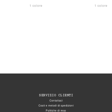
1 colore
1 colore
SERVIZIO CLIENTI
Contattaci
Costi e metodi di spedizioni
Politiche di reso