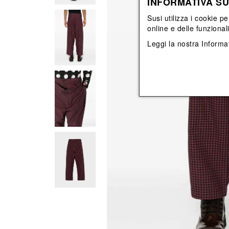
INFORMATIVA SU
Vedi tutti
Vedi tutti
orecchini
bracciali
Susi utilizza i cookie pe
collane
online e delle funzional
orecchini
Leggi la nostra
Informat