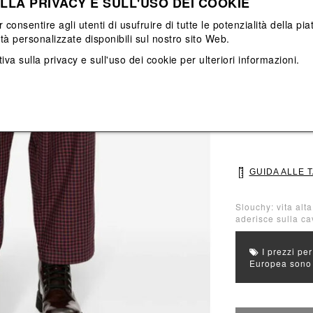
LLA PRIVACY E SULL'USO DEI COOKIE
Vedi tutti
Vedi tutti
r consentire agli utenti di usufruire di tutte le potenzialità della p
ità personalizzate disponibili sul nostro sito Web.
Colore principal
iva sulla privacy e sull'uso dei cookie
per ulteriori informazioni.
Colori: Nero, Ro
Seleziona Taglia
S
M
GUIDA ALLE 
Slouchy: vita alt
aderisce sulla cav
I prezzi per
Europea sono g