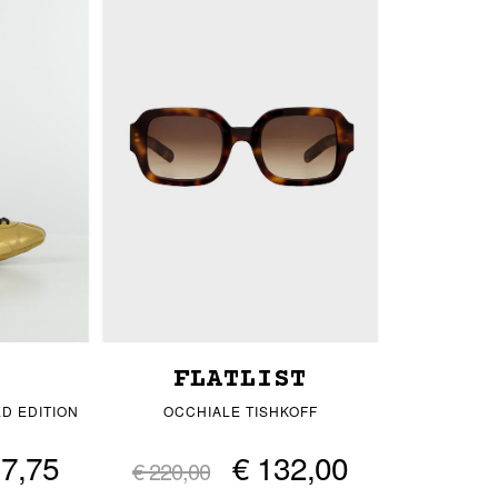
S
FLATLIST
D EDITION
OCCHIALE TISHKOFF
37,75
€ 132,00
€ 220,00