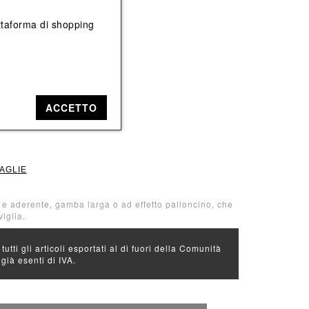
Vedi tutti
Vedi tutti
iattaforma di shopping
e: Rosso
sso
ACCETTO
TAGLIE
a e aderente, gamba larga o ad effetto palloncino, che
iglia.
 tutti gli articoli esportati al di fuori della Comunità
ià esenti di IVA.