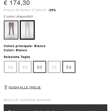
€ 174,30
Prezzo di listino: € 249,00
-29%
2 colori disponibili
Colore principale: Bianco
Colori: Bianco
Seleziona Taglia
46
48
50
52
54
GUIDA ALLE TAGLIE
Skinny fit: vestibilità aderente.