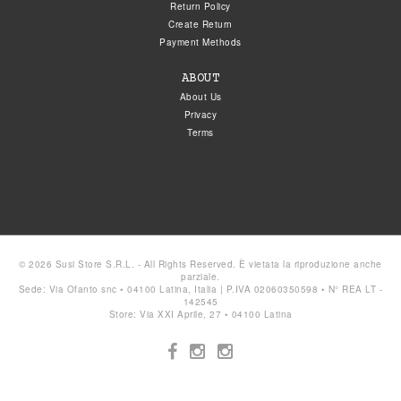
Return Policy
Create Return
Payment Methods
ABOUT
About Us
Privacy
Terms
© 2026 Susi Store S.R.L. - All Rights Reserved. È vietata la riproduzione anche
parziale.
Sede: Via Ofanto snc • 04100 Latina, Italia | P.IVA 02060350598 • N° REA LT -
142545
Store: Via XXI Aprile, 27 • 04100 Latina