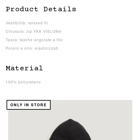
Product Details
Vestibilità: relaxed fit
Chiusura: zip YKK VISLON®
Tasca: tasche angolate a filo
Polsini e orlo: elasticizzati
Material
100% poliuretano
ONLY IN STORE