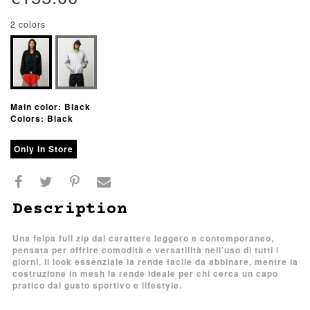
2 colors
Main color: Black
Colors: Black
Only In Store
Description
Una felpa full zip dal carattere leggero e contemporaneo,
pensata per offrire comodità e versatilità nell’uso di tutti i
giorni. Il look essenziale la rende facile da abbinare, mentre la
costruzione in mesh la rende ideale per chi cerca un capo
pratico dal gusto sportivo e lifestyle.