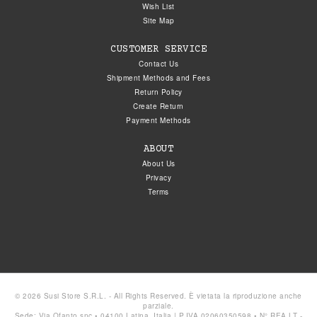
Wish List
Site Map
CUSTOMER SERVICE
Contact Us
Shipment Methods and Fees
Return Policy
Create Return
Payment Methods
ABOUT
About Us
Privacy
Terms
© 2026 Susi Store S.R.L. - All Rights Reserved. È vietata la riproduzione anche
parziale.
Sede: Via Ofanto snc • 04100 Latina, Italia | P.IVA 02060350598 • N° REA LT -