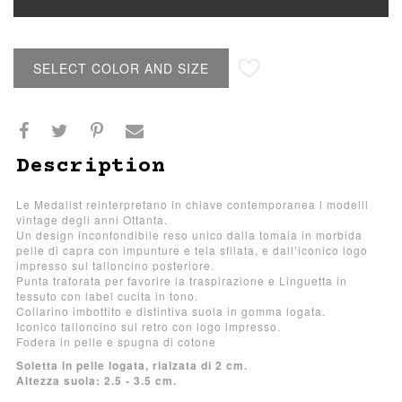
SELECT COLOR AND SIZE
Description
Le Medalist reinterpretano in chiave contemporanea i modelli
vintage degli anni Ottanta.
Un design inconfondibile reso unico dalla tomaia in morbida
pelle di capra con impunture e tela sfilata, e dall’iconico logo
impresso sul talloncino posteriore.
Punta traforata per favorire la traspirazione e Linguetta in
tessuto con label cucita in tono.
Collarino imbottito e distintiva suola in gomma logata.
Iconico talloncino sul retro con logo impresso.
Fodera in pelle e spugna di cotone
Soletta in pelle logata, rialzata di 2 cm.
Altezza suola: 2.5 - 3.5 cm.