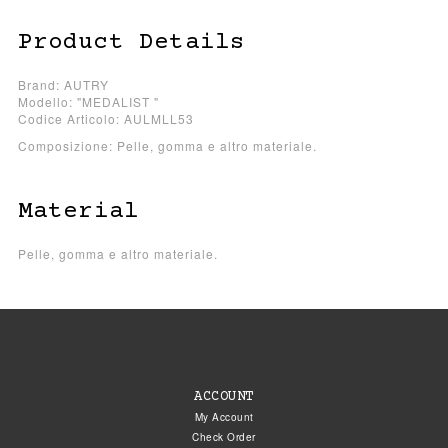
Product Details
Brand: AUTRY
Modello: "MEDALIST "
Codice Articolo: AULMLL53
Composizione: Pelle, gomma e altro materiale.
Material
Pelle, gomma e altro materiale.
ACCOUNT
My Account
Check Order