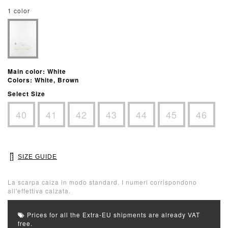
1 color
Main color: White
Colors: White, Brown
Select Size
40
41
42
43
44
45
46
SIZE GUIDE
La scarpa calza in modo standard. I numeri corrispondono
all'effettiva calzata.
Prices for all the Extra-EU shipments are already VAT
free.