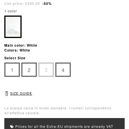
List price: €280.00
-50%
1 color
Main color: White
Colors: White
Select Size
1
2
3
4
SIZE GUIDE
La scarpa calza in modo standard. I numeri corrispondono
all'effettiva calzata.
Prices for all the Extra-EU shipments are already VAT