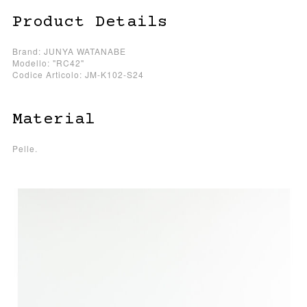
Product Details
Brand: JUNYA WATANABE
Modello: "RC42"
Codice Articolo: JM-K102-S24
Material
Pelle.