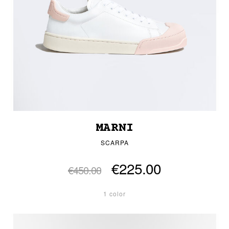
MARNI
SCARPA
€225.00
€450.00
1 color